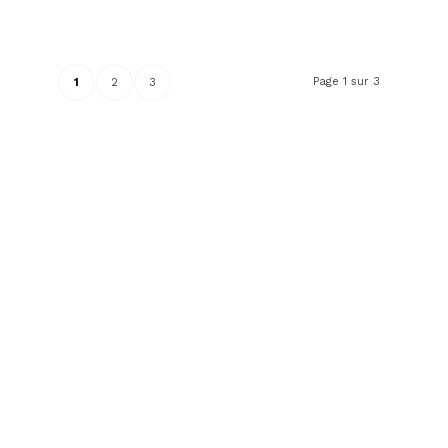
Page 1 sur 3
1
2
3
Une question ?
Besoin
d’informations