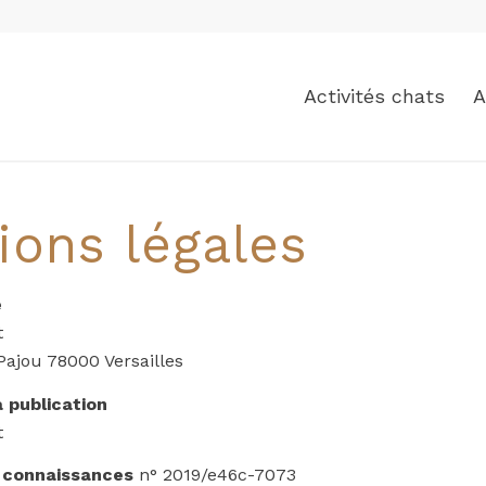
Activités chats
A
ions légales
e
t
Pajou 78000 Versailles
a publication
t
 connaissances
n° 2019/e46c-7073